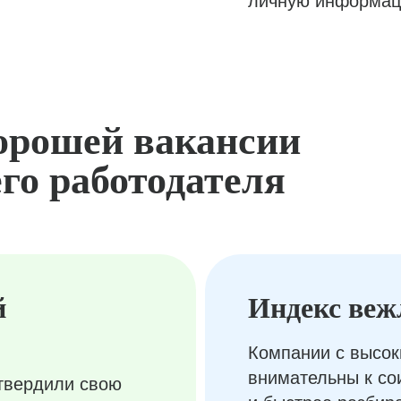
личную информац
орошей вакансии
го работодателя
й
Индекс веж
Компании с высок
внимательны к с
твердили свою