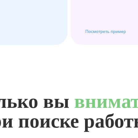
Посмотреть пример
лько вы
внима
и поиске рабо