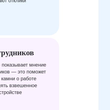
ают отклики
трудников
 показывает мнение
иков — это поможет
 камни о работе
нять взвешенное
стройстве