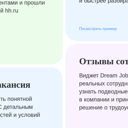
и быстрее разбир
ентами и прошли
й hh.ru
Посмотреть пример
Отзывы со
Виджет Dream Job
акансия
реальных сотрудн
узнать подводные
ть понятной
в компании и при
С детальным
решение о трудоу
стей и условий