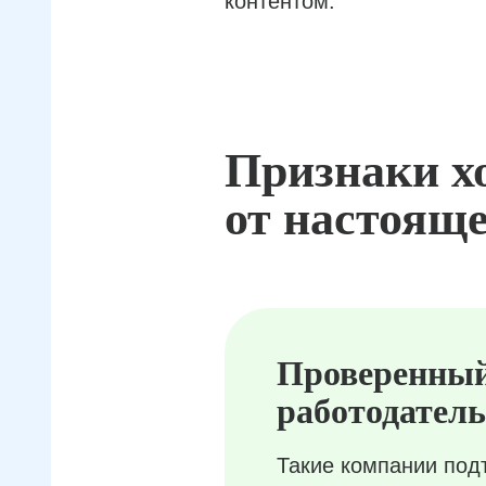
контентом.
Признаки х
от настояще
Проверенны
работодатель
Такие компании под