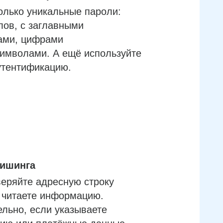
олько уникальные пароли:
лов, с заглавными
ами, цифрами
имволами. А ещё используйте
утентификацию.
фишинга
еряйте адресную строку
м читаете информацию.
льно, если указываете