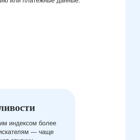
ию или платёжные данные.
ливости
им индексом более
оискателям — чаще