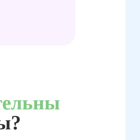
тельны
ты?