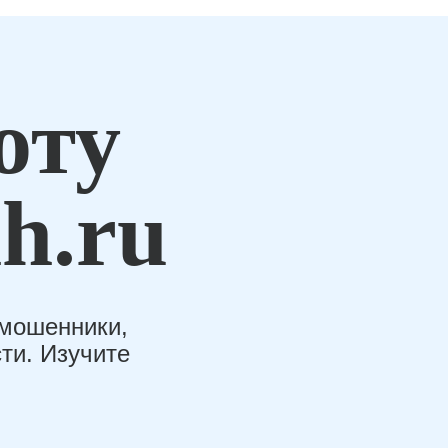
оту
h.ru
-мошенники,
ти. Изучите