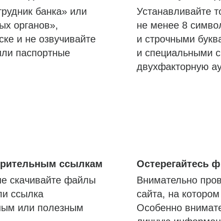
трудник банка» или
Устанавливайте т
ых органов»,
не менее 8 симво
ске и не озвучивайте
и строчными букв
или паспортные
и специальными с
двухфакторную а
озрительным ссылкам
Остерегайтесь 
не скачивайте файлы
Внимательно пров
ли ссылка
сайта, на которо
ным или полезным
Особенно внимате