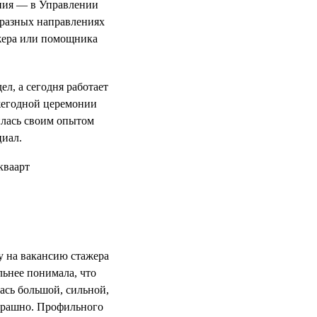
ния — в Управлении
 разных направлениях
ажера или помощника
л, а сегодня работает
жегодной церемонии
илась своим опытом
циал.
у на вакансию стажера
льнее понимала, что
ась большой, сильной,
страшно. Профильного