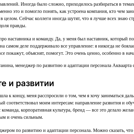
равлений. Иногда было сложно, приходилось разбираться в темах
енно это и помогло понять, как устроена компания, кто чем зан
в целом. Сейчас коллеги иногда шутят, что я лучше всех знаю ст
 доля правды.
про наставника и команду. Да, у меня был наставник, который по
на самом деле поддерживало все управление: я никогда не бояла
все покажут, объяснят, помогут. Это очень ценно, особенно в нач
те и развитии
шла к концу, меня расспросили о том, чем я хочу заниматься дал
рый соответствовал моим интересам: направление развития и обу
оманда, корпоративная культура, бренд — все это делало желан
ым и очень сильным.
джером по развитию и адаптации персонала. Можно сказать, что