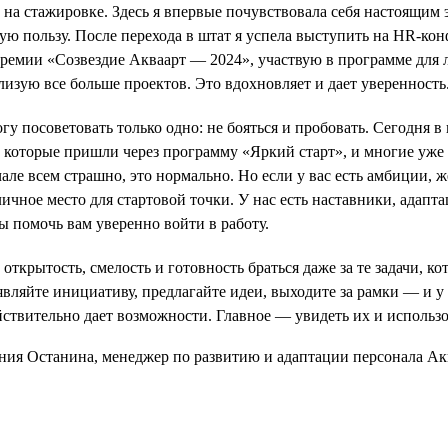
 на стажировке. Здесь я впервые почувствовала себя настоящим э
ую пользу. После перехода в штат я успела выступить на HR-ко
премии «Созвездие Акваарт — 2024», участвую в программе для
лизую все больше проектов. Это вдохновляет и дает уверенность
у посоветовать только одно: не бояться и пробовать. Сегодня в
, которые пришли через программу «Яркий старт», и многие уж
ачале всем страшно, это нормально. Но если у вас есть амбиции, 
ичное место для стартовой точки. У нас есть наставники, адапта
ы помочь вам уверенно войти в работу.
открытость, смелость и готовность браться даже за те задачи, к
ляйте инициативу, предлагайте идеи, выходите за рамки — и у 
йствительно дает возможности. Главное — увидеть их и использо