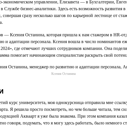
-экономическом управлении, Елизавета — в Бухгалтерии, Евге
в Службе бизнес-аналитики. Здесь есть возможность развития в
, совершая сразу несколько шагов по карьерной лестнице от ст
а.
в — Ксения Останина, которая пришла к нам стажером в HR-отде
ию и адаптации персонала. Ксения вошла в число номинантов е
2024», где отмечают лучших сотрудников компании. Она подел
грамма помогает начинающим специалистам раскрыть свой потен
Ксения Останина
и
ретий курс университета, моя однокурсница отправила мне ссылк
рта. Я решила просто посмотреть, но чем больше читала, тем си
родукцией Акваарт я уже была знакома. При этом компания казал
тно говоря, подумать, что я могу здесь работать, было немного 