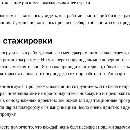
о желание рискнуть оказалось важнее страха.
стыми — хотелось увидеть, как работает настоящий бизнес, раз
ания. И, конечно, хотелось проявить себя, чтобы остаться и про
е стажировки
погрузилась в работу, помогала менеджерам: назначала встречи,
скринингом резюме. Но уже через пару недель мне доверили нес
сти самостоятельно. Я начала проводить интервью, общаться с 
 которых я нашла в тот период, до сих пор работают в Акваарте.
мнился аудит программы адаптации сотрудников. Это была непро
орая позволила мне не просто научиться новому, но и предложит
ли в основу важных проектов: мы обновили адаптационные прог
ли digital-платформу с геймификацией. Было очень приятно виде
продукт.
месте помогло то, что каждый день был насыщен новыми задача