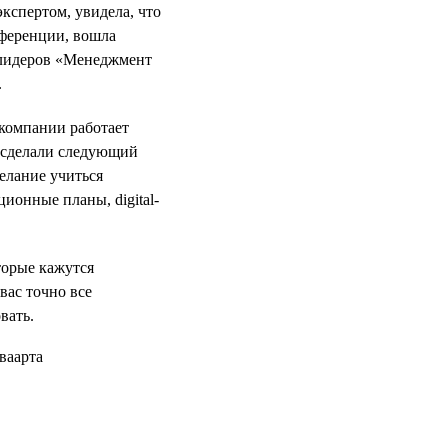
кспертом, увидела, что
нференции, вошла
 лидеров «Менеджмент
.
 компании работает
е сделали следующий
желание учиться
ционные планы, digital-
оторые кажутся
вас точно все
вать.