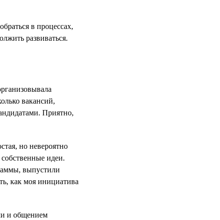
обраться в процессах,
должить развиваться.
 организовывала
колько вакансий,
кандидатами. Приятно,
стая, но невероятно
ь собственные идеи.
раммы, выпустили
ть, как моя инициатива
ми и общением