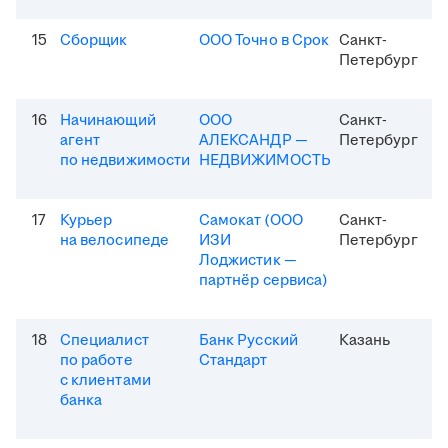
15
Сборщик
ООО Точно в Срок
Санкт-
Петербург
16
Начинающий
ООО
Санкт-
агент
АЛЕКСАНДР —
Петербург
по недвижимости
НЕДВИЖИМОСТЬ
17
Курьер
Самокат (ООО
Санкт-
на велосипеде
ИЗИ
Петербург
Лоджистик —
партнёр сервиса)
18
Специалист
Банк Русский
Казань
по работе
Стандарт
с клиентами
банка