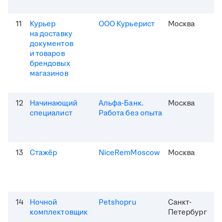
11
Курьер
ООО Курьерист
Москва
на доставку
документов
и товаров
брендовых
магазинов
12
Начинающий
Альфа-Банк.
Москва
специалист
Работа без опыта
13
Стажёр
NiceRemMoscow
Москва
14
Ночной
Petshopru
Санкт-
комплектовщик
Петербург