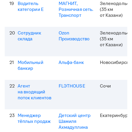
19
Водитель
МАГНИТ,
Зеленодольск
категории Е
Розничная сеть.
(35 км
Транспорт
от Казани)
20
Сотрудник
Ozon
Зеленодольск
склада
Производство
(35 км
от Казани)
21
Мобильный
Альфа-банк
Новосибирск
банкир
22
Агент
FLЭTHOUSE
Сочи
на входящий
поток клиентов
23
Менеджер
Детский центр
Екатеринбург
тёплых продаж
Шамиля
Ахмадуллина