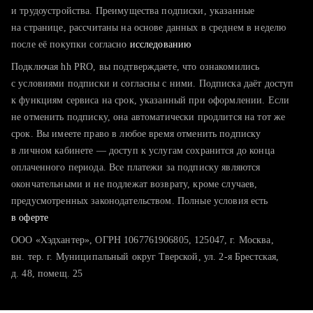
тратите много времени на поиск и вручную поднимаете
и трудоустройства. Преимущества подписки, указанные
резюме
на странице, рассчитаны на основе данных в среднем в неделю
после её покупки согласно
хотите сравнить себя с конкурентами и оценить шансы
исследованию
Подключая hh PRO, вы подтверждаете, что ознакомились
с условиями подписки и согласны с ними. Подписка даёт доступ
к функциям сервиса на срок, указанный при оформлении. Если
не отменить подписку, она автоматически продлится на тот же
срок. Вы имеете право в любое время отменить подписку
в личном кабинете — доступ к услугам сохранится до конца
оплаченного периода. Все платежи за подписку являются
окончательными и не подлежат возврату, кроме случаев,
предусмотренных законодательством. Полные условия есть
в оферте
ООО «Хэдхантер», ОГРН 1067761906805, 125047, г. Москва,
вн. тер. г. Муниципальный округ Тверской, ул. 2-я Брестская,
д. 48, помещ. 25